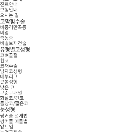
진료안내
보험안내
오시는 길
코막힘수술
비중격만곡증
비염
축농증
비밸브재건술
유형별코성형
코뼈골절
휜코
코재수술
남자코성형
매부리코
콧볼성형
낮은 코
구순구개열
화살코/긴코
들창코/짧은코
눈성형
쌍커풀 절개법
쌍커풀 매몰법
앞트임