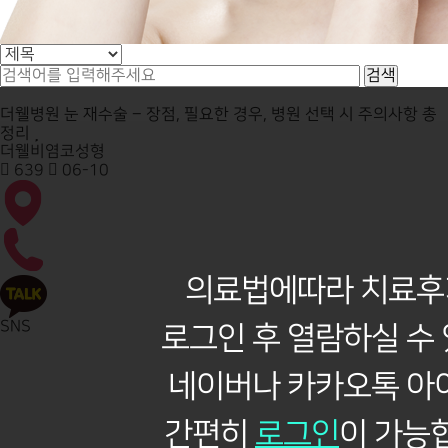
더웰병원 눈 재수술 – 장점, 필요한 경우, 병원 선택 시 주의사항 총
정리
더웰비염코성형
639
06-10
의료법에따라 치료후
SNS
로그인 후 열람하실 수
네이버나 카카오톡 아
간편히
로그인
이 가능