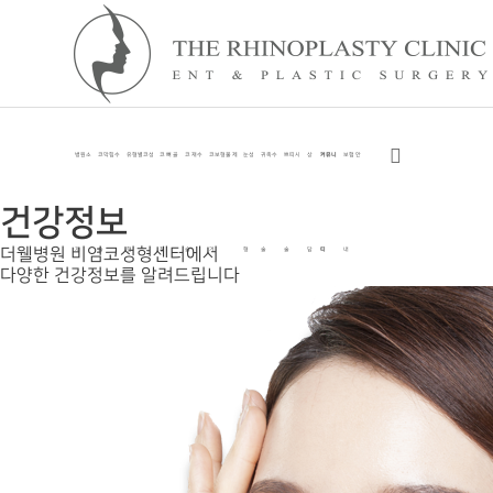
병원소
코막힘수
유형별코성
코 뼈 골
코 재수
코보형물 제
눈성
귀족수
쁘띠시
상
커뮤니
보험 안
건강정보
더웰병원 비염코성형센터에서
개
술
형
절
술
거
형
술
술
담
티
내
다양한 건강정보를 알려드립니다