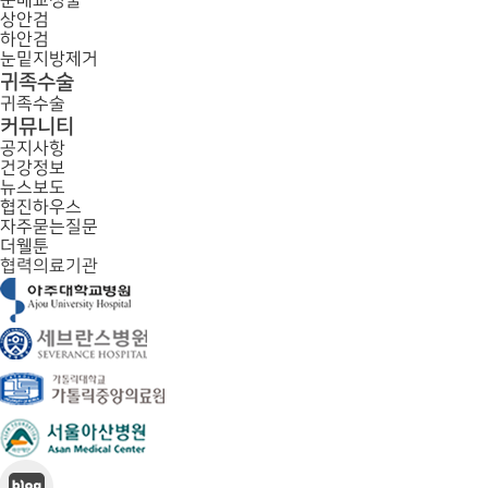
눈매교정술
상안검
하안검
눈밑지방제거
귀족수술
귀족수술
커뮤니티
공지사항
건강정보
뉴스보도
협진하우스
자주묻는질문
더웰툰
협력의료기관