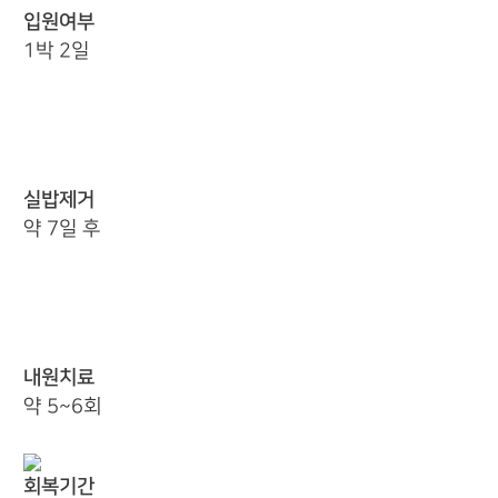
입원여부
1박 2일
실밥제거
약 7일 후
내원치료
약 5~6회
회복기간