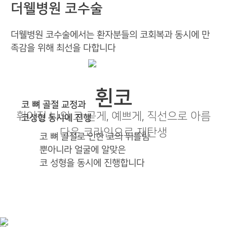
더웰병원 코수술
더웰병원 코수술에서는 환자분들의 코회복과 동시에 만
족감을 위해 최선을 다합니다
휜코
코 뼈 골절 교정과
휘어진 나의 코 곧게, 예쁘게, 직선으로 아름
코성형 동시에 진행
다운 코라인으로 재탄생
코 뼈 골절로 인한 코의 뒤틀림
뿐아니라 얼굴에 알맞은
코 성형을 동시에 진행합니다