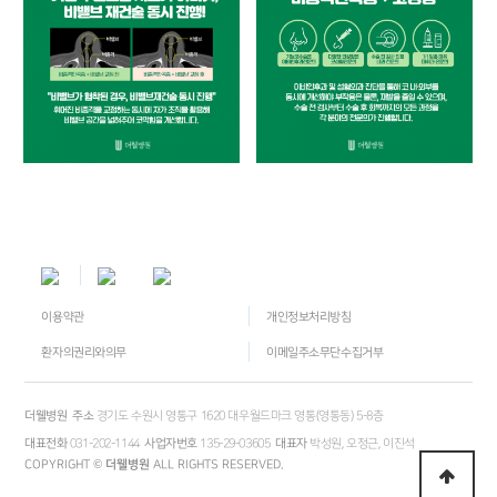
이용약관
개인정보처리방침
환자의권리와의무
이메일주소무단수집거부
더웰병원
주소
경기도 수원시 영통구 1620 대우월드마크 영통(영통동) 5-8층
대표전화
031-202-1144
사업자번호
135-29-03605
대표자
박성원, 오정근, 이진석
COPYRIGHT ©
더웰병원
ALL RIGHTS RESERVED.