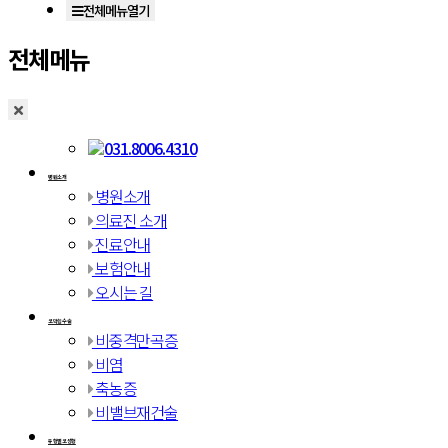
전체메뉴열기
전체메뉴
031.8006.4310
병원소개
병원소개
의료진 소개
진료안내
보험안내
오시는 길
코막힘수술
비중격만곡증
비염
축농증
비밸브재건술
유형별코성형