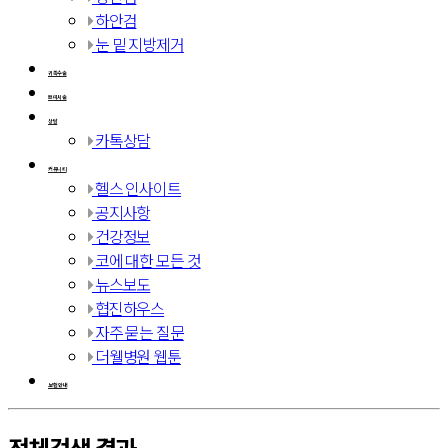
하안검
눈 밑 지방제거
귀족수술
쁘띠시술
상담
카톡상담
커뮤니티
헬스 인사이트
공지사항
건강정보
코에 대한 모든 것
뉴스보도
협진하우스
자주 묻는 질문
더웰병원 웹툰
보험 안내
전체검색 결과