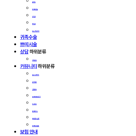
앞트임
눈매교정술
상안검
하안검
눈 밑 지방제거
귀족수술
쁘띠시술
상담
하위분류
카톡상담
커뮤니티
하위분류
헬스 인사이트
공지사항
건강정보
코에 대한 모든 것
뉴스보도
협진하우스
자주 묻는 질문
더웰병원 웹툰
보험 안내