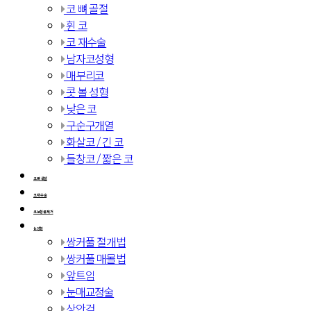
코 뼈 골절
휜 코
코 재수술
남자코성형
매부리코
콧 볼 성형
낮은 코
구순구개열
화살코 / 긴 코
들창코 / 짧은 코
코 뼈 골절
코 재수술
코보형물 제거
눈성형
쌍커풀 절개법
쌍커풀 매몰법
앞트임
눈매교정술
상안검