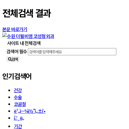
전체검색 결과
본문 바로가기
사이트 내 전체검색
검색어 필수
검색
인기검색어
건강
수술
코골절
ë¹„ì—¼ì½”ì„±í˜•
íŽ¸ë„
기간