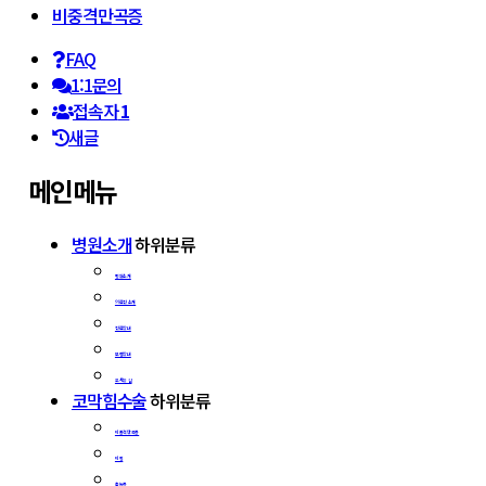
비중격만곡증
FAQ
1:1문의
접속자
1
새글
메인메뉴
병원소개
하위분류
병원소개
의료진 소개
진료안내
보험안내
오시는 길
코막힘수술
하위분류
비중격만곡증
비염
축농증