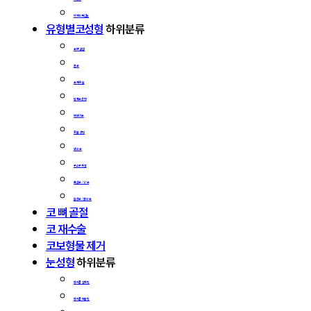
비밸브재건술
유형별코성형
하위분류
코 뼈 골절
휜 코
코 재수술
남자코성형
매부리코
콧 볼 성형
낮은 코
구순구개열
화살코 / 긴 코
들창코 / 짧은 코
코 뼈 골절
코 재수술
코보형물 제거
눈성형
하위분류
쌍커풀 절개법
쌍커풀 매몰법