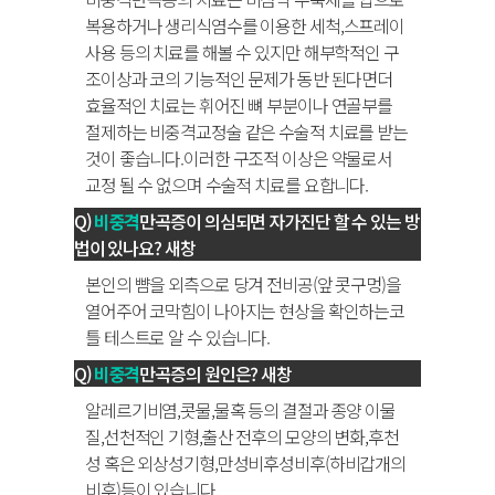
복용하거나 생리식염수를 이용한 세척,스프레이
사용 등의 치료를 해볼 수 있지만 해부학적인 구
조이상과 코의 기능적인 문제가 동반 된다면더
효율적인 치료는 휘어진 뼈 부분이나 연골부를
절제하는 비중격교정술 같은 수술적 치료를 받는
것이 좋습니다.이러한 구조적 이상은 약물로서
교정 될 수 없으며 수술적 치료를 요합니다.
비중격
만곡증이 의심되면 자가진단 할 수 있는 방
법이 있나요?
새창
본인의 뺨을 외측으로 당겨 전비공(앞 콧구멍)을
열어주어 코막힘이 나아지는 현상을 확인하는코
틀 테스트로 알 수 있습니다.
비중격
만곡증의 원인은?
새창
알레르기비염,콧물,물혹 등의 결절과 종양 이물
질,선천적인 기형,출산 전후의 모양의 변화,후천
성 혹은 외상성기형,만성비후성비후(하비갑개의
비후)등이 있습니다.