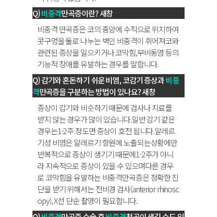
비중격
만곡증이란?
새창
비중격 만곡증은 코의 중앙에 수직으로 위치하여
콧구멍을 둘로 나누는 벽인 비중격이 휘어져코와
관련된 증상을 일으키거나 코막힘,부비동염 등의
기능적 장애를 유발하는 경우를 말합니다.
감기와 혼돈하기 쉬운 비염, 코감기 증상과
비중
격
만곡증을 구분하는 방법이 있나요?
새창
증상이 감기와 비슷하기 때문에 검사나 치료를
받지 않는 경우가 많이 있습니다.일반 감기 같은
경우는1-2주 정도면 증상이 호전 됩니다.알레르
기성 비염은 알레르기 항원에 노출되는상황에만
반복적으로 증상이 생기기 때문에1-2주가 아니
라 지속적으로 증상이 있을 수 있으며다른 경우
로 코막힘을 유발하는 비중격만곡증은 정확한 진
단을 받기 위해서는 전비경 검사(anterior rhinosc
opy), X선 단순 촬영이 필요합니다.
비중격
만곡증 수술 후
비중격
천공이 생길 수도 있