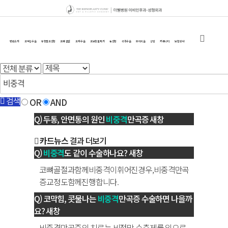
병원소개
코막힘수술
유형별코성형
코 뼈 골절
코 재수술
코보형물 제거
눈성형
귀족수술
쁘띠시술
상담
커뮤니티
보험 안내
OR
AND
검색
두통, 안면통의 원인
비중격
만곡증
새창
카드뉴스
결과 더보기
비중격
도 같이 수술하나요?
새창
코뼈골절과함께비중격이휘어진경우,비중격만곡
증교정도함께진행합니다.
코막힘, 콧물나는
비중격
만곡증 수술하면 나을까
요?
새창
비중격만곡증의 치료는 비점막 수축제를 입으로